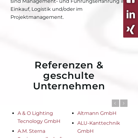
sind Management- und Führungserfahrung im
Einkauf, Logistik und/oder im
Projektmanagement.
Referenzen &
geschulte
Unternehmen
Zurück
Weiter
A & O Lighting
Altmann GmbH
Tecnology GmbH
ALU-Kanttechnik
A.M. Sterna
GmbH