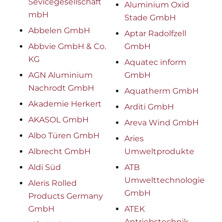
Sevicegesellschaft
Aluminium Oxid
mbH
Stade GmbH
Abbelen GmbH
Aptar Radolfzell
Abbvie GmbH & Co.
GmbH
KG
Aquatec inform
AGN Aluminium
GmbH
Nachrodt GmbH
Aquatherm GmbH
Akademie Herkert
Arditi GmbH
AKASOL GmbH
Areva Wind GmbH
Albo Türen GmbH
Aries
Albrecht GmbH
Umweltprodukte
Aldi Süd
ATB
Umwelttechnologien
Aleris Rolled
GmbH
Products Germany
GmbH
ATEK
Antriebstechnik